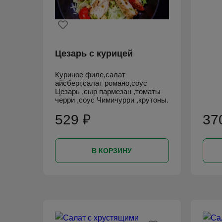
Цезарь с курицей
Куриное филе,салат
айсберг,салат романо,соус
Цезарь ,сыр пармезан ,томаты
черри ,соус Чимичурри ,крутоны.
529 ₽
37
В КОРЗИНУ