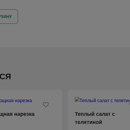
РЗИНУ
СЯ
щная нарезка
Теплый салат с
телятиной