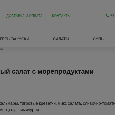
+7
ДОСТАВКА И ОПЛАТА
КОНТАКТЫ
ГЕРЫ/ЗАКУСКИ
САЛАТЫ
СУПЫ
ми
ый салат с морепродуктами
кальмары, тигровые креветки, микс салата, сливочно-томат
имон ,соус чимичурри.