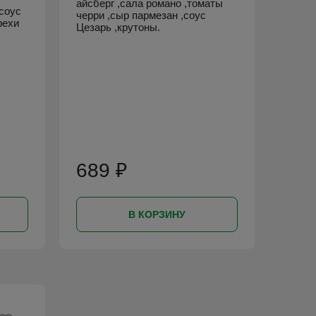
айсберг ,сала романо ,томаты
,соус
черри ,сыр пармезан ,соус
рехи
Цезарь ,крутоны.
689 ₽
В КОРЗИНУ