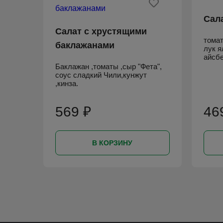
Сал
Салат с хрустящими
томат
баклажанами
лук я
айсбе
Баклажан ,томаты ,сыр "Фета",
соус сладкий Чили,кунжут
,кинза.
569 ₽
46
В КОРЗИНУ