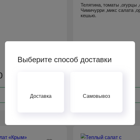
Телятина, томаты ,огурцы 
Чимичурри ,микс салата ,о
кешью.
Выберите способ доставки
0 ₽
769 ₽
В КОРЗИНУ
В КОРЗИНУ
Доставка
Самовывоз