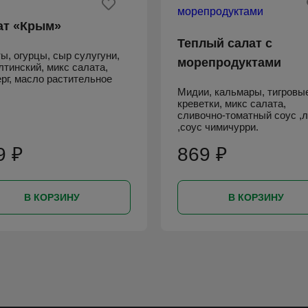
ат «Крым»
Теплый салат с
ы, огурцы, сыр сулугуни,
морепродуктами
лтинский, микс салата,
рг, масло растительное
Мидии, кальмары, тигровы
креветки, микс салата,
сливочно-томатный соус ,
,соус чимичурри.
9 ₽
869 ₽
В КОРЗИНУ
В КОРЗИНУ