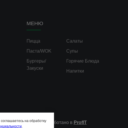
МЕНЮ
Пицца
Салаты
Паста/WOK
Супы
Бургеры/
Горячие Блюда
Закуски
Напитки
ы соглашаетесь на обработку
Разработано в
ProfIT
енциальности
.