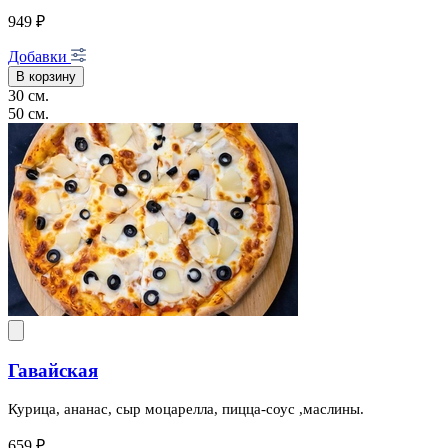
949 ₽
Добавки
В корзину
30 см.
50 см.
Гавайская
Курица, ананас, сыр моцарелла, пицца-соус ,маслины.
659 ₽