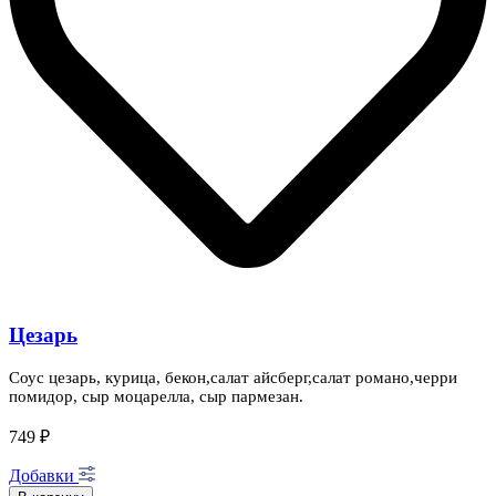
Цезарь
Соус цезарь, курица, бекон,салат айсберг,салат романо,черри
помидор, сыр моцарелла, сыр пармезан.
749 ₽
Добавки