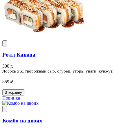
Ролл Канада
300 г.
Лосось х\к, творожный сыр, огурец, угорь, унаги ,кунжут.
859 ₽
В корзину
Новинка
Комбо на двоих