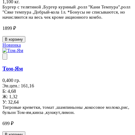
1,100 кг.
Бургер с телятиной ,Бургер куриный ,ролл "Кани Темпура",ролл
"Сяке темпура ,Добрый-кола 1л. *Бонусы не списываются, но
начисляются на весь чек кроме акционного комбо.
1899 ₽
В корзину
Новинка
Том-Ям
0,400 гр.
Эн.цен.: 161,16
Б: 4,68
Ж: 1,32
У: 32,64
Тигровые креветки, томат ,шампиньоны ,кокосовое молоко,рис,
бульон Том-ям,кинза ,кунжут,лимон.
699 ₽
В корзину