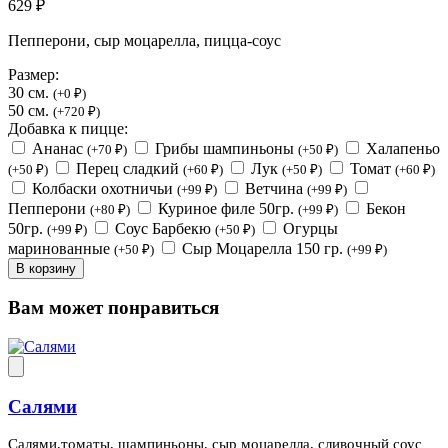
629 ₽
Пепперони, сыр моцарелла, пицца-соус
Размер:
30 см.
(+0 ₽)
50 см.
(+720 ₽)
Добавка к пицце:
Ананас
Грибы шампиньоны
Халапеньо
(+70 ₽)
(+50 ₽)
Перец сладкий
Лук
Томат
(+50 ₽)
(+60 ₽)
(+50 ₽)
(+60 ₽)
Колбаски охотничьи
Ветчина
(+99 ₽)
(+99 ₽)
Пепперони
Куриное филе 50гр.
Бекон
(+80 ₽)
(+99 ₽)
50гр.
Соус Барбекю
Огурцы
(+99 ₽)
(+50 ₽)
маринованные
Сыр Моцарелла 150 гр.
(+50 ₽)
(+99 ₽)
В корзину
Вам может понравиться
Салями
Салями,томаты, шампиньоны, сыр моцарелла, сливочный соус